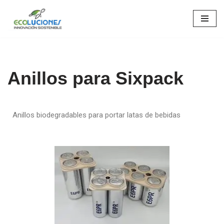
Saltar
al
contenido
Anillos para Sixpack
Anillos biodegradables para portar latas de bebidas